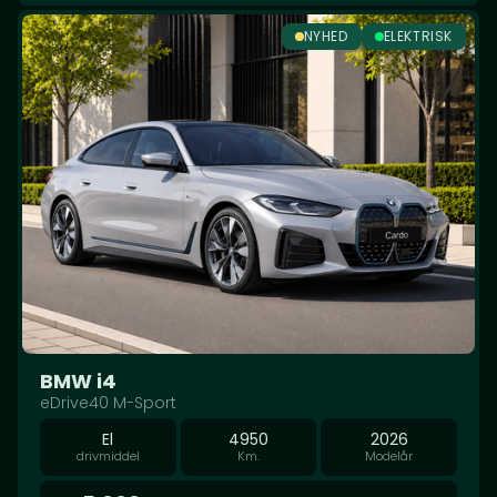
NYHED
ELEKTRISK
BMW i4
eDrive40 M-Sport
El
4950
2026
drivmiddel
Km.
Modelår