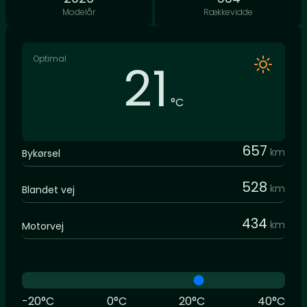
Modelår
Rækkevidde
Optimal
21
°C
657
km
Bykørsel
528
km
Blandet vej
434
km
Motorvej
-20°C
0°C
20°C
40°C