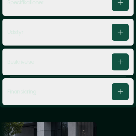
Specifikationer
Udstyr
Beskrivelse
Finansiering