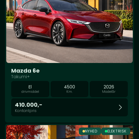
Mazda 6e
Takumi+
El
4500
2026
drivmiddel
Km.
Modelår
410.000,-
Kontantpris
NYHED
ELEKTRISK