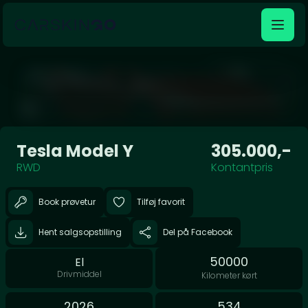
Åben galleri
Tesla Model Y
305.000,-
RWD
Kontantpris
Book prøvetur
Tilføj favorit
Hent salgsopstilling
Del på Facebook
50000
El
Drivmiddel
Kilometer kørt
2026
534