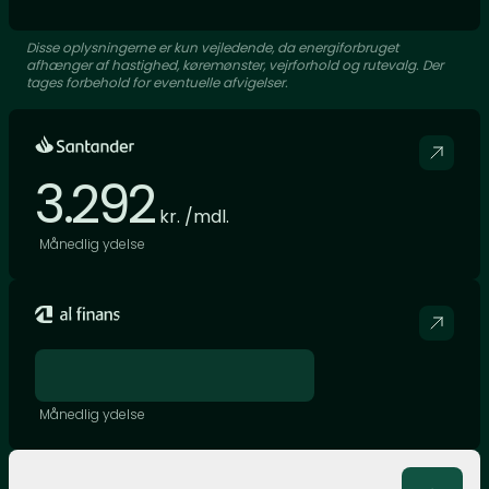
Disse oplysningerne er kun vejledende, da energiforbruget
afhænger af hastighed, køremønster, vejrforhold og rutevalg. Der
tages forbehold for eventuelle afvigelser.
3.292
kr. /mdl.
Månedlig ydelse
Månedlig ydelse