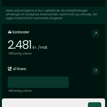
Disse oplysningerne er kun vejledende, da energiforbruget
afhænger af hastighed, køremønster, vejrforhold og rutevalg. Der
tages forbehold for eventuelle afvigelser.
2.481
kr. /mdl.
Månedlig ydelse
Månedlig ydelse