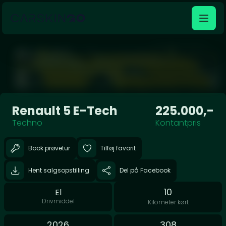
Åben galleri
Renault 5 E-Tech
225.000,-
Techno
Kontantpris
Book prøvetur
Tilføj favorit
Hent salgsopstilling
Del på Facebook
10
El
Drivmiddel
Kilometer kørt
2026
308