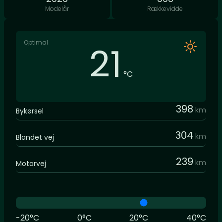
Modelår
Rækkevidde
Optimal
21
°C
398
km
Bykørsel
304
km
Blandet vej
239
km
Motorvej
-20°C
0°C
20°C
40°C