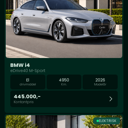
BMW i4
eDrive40 M-Sport
El
4950
2026
drivmiddel
Km.
Modelår
445.000,-
Kontantpris
ELEKTRISK