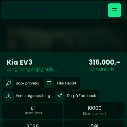
Åben galleri
Kia EV3
315.000,-
Long Range Upgrade
Kontantpris
Book prøvetur
Tilføj favorit
Hent salgsopstilling
Del på Facebook
10000
El
Drivmiddel
Kilometer kørt
2026
591