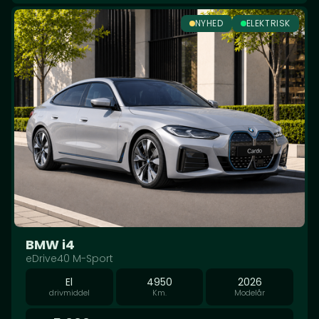
NYHED
ELEKTRISK
BMW i4
eDrive40 M-Sport
El
4950
2026
drivmiddel
Km.
Modelår