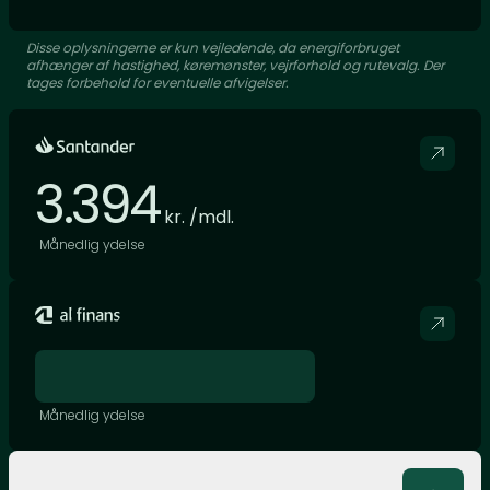
Disse oplysningerne er kun vejledende, da energiforbruget
afhænger af hastighed, køremønster, vejrforhold og rutevalg. Der
tages forbehold for eventuelle afvigelser.
3.394
kr. /mdl.
Månedlig ydelse
Månedlig ydelse