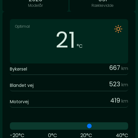
Modelår
Rækkevidde
Optimal
21
°C
667
km
Bykørsel
523
km
Blandet vej
419
km
Motorvej
-20°C
0°C
20°C
40°C