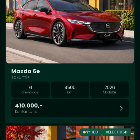
Mazda 6e
Takumi+
El
4500
2026
drivmiddel
Km.
Modelår
410.000,-
Kontantpris
NYHED
ELEKTRISK